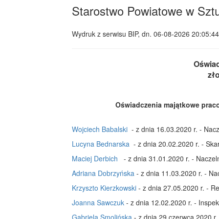
Starostwo Powiatowe w Szt
Wydruk z serwisu BIP, dn.
06-08-2026 20:05:44
Oświad
zło
Oświadczenia majątkowe prac
Wojciech Babalski
- z dnia 16.03.2020 r. - Nac
Lucyna Bednarska
- z dnia 20.02.2020 r. - Ska
Maciej Derbich
- z dnia 31.01.2020 r. - Naczel
Adriana Dobrzyńska
- z dnia 11.03.2020 r. - N
Krzyszto Kierzkowski
- z dnia 27.05.2020 r. - R
Joanna Sawczuk
- z dnia 12.02.2020 r. - Inspe
Gabriela Smolińska
- z dnia 29 czerwca 2020 r.