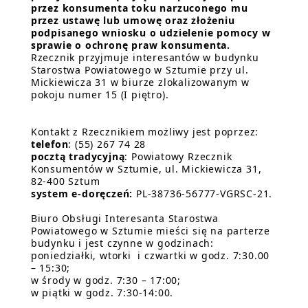
przez konsumenta toku narzuconego mu
przez ustawę lub umowę
oraz złożeniu
podpisanego wniosku o udzielenie pomocy w
sprawie o ochronę praw konsumenta.
Rzecznik przyjmuje interesantów w budynku
Starostwa Powiatowego w Sztumie przy ul.
Mickiewicza 31 w biurze zlokalizowanym w
pokoju numer 15 (I piętro).
Kontakt z Rzecznikiem możliwy jest poprzez:
telefon
: (55) 267 74 28
pocztą tradycyjną
: Powiatowy Rzecznik
Konsumentów w Sztumie, ul. Mickiewicza 31,
82-400 Sztum
system
e-doręczeń:
PL-38736-56777-VGRSC-21.
Biuro Obsługi Interesanta Starostwa
Powiatowego w Sztumie mieści się na parterze
budynku i jest czynne w godzinach:
poniedziałki, wtorki i czwartki w godz. 7:30.00
– 15:30;
w środy w godz. 7:30 – 17:00;
w piątki w godz. 7:30-14:00.