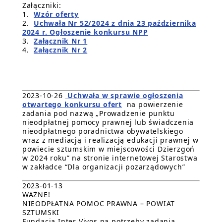
Załączniki:
1.
Wzór oferty
2.
Uchwała Nr 52/2024 z dnia 23 października
2024 r. Ogłoszenie konkursu NPP
3.
Załącznik Nr 1
4.
Załącznik Nr 2
2023-10-26
Uchwała w sprawie ogłoszenia
otwartego konkursu ofert
na powierzenie
zadania pod nazwą „Prowadzenie punktu
nieodpłatnej pomocy prawnej lub świadczenia
nieodpłatnego poradnictwa obywatelskiego
wraz z mediacją i realizacją edukacji prawnej w
powiecie sztumskim w miejscowości Dzierzgoń
w 2024 roku” na stronie internetowej Starostwa
w zakładce “Dla organizacji pozarządowych”
2023-01-13
WAŻNE!
NIEODPŁATNA POMOC PRAWNA – POWIAT
SZTUMSKI
Fundacja Inter Vivos na potrzeby zadania