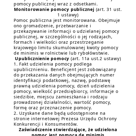
pomocy publicznej wraz z odsetkami.
Monitorowanie pomocy publicznej
(art. 31 ust.
1 ustawy)
Pomoc publiczna jest monitorowana. Obejmuje
ono gromadzenie, przetwarzanie i
przekazywanie informacji o udzielanej pomocy
publicznej, w szczególności o jej rodzajach,
formach i wielkości oraz przestrzeganie
krajowego limitu skumulowanej kwoty pomocy
de minimis w rolnictwie lub rybołówstwie.
Upublicznienie pomocy
(art. 11a ust.2 ustawy)
1. Fakt udzielenia pomocy podlega
upublicznieniu. Beneficjent jest zobowiązany
do przekazania danych obejmujących numer
identyfikacji podatkowej, nazwę, podstawę
prawną udzielenia pomocy, dzień udzielenia
pomocy, wielkość przedsiębiorcy, informacje o
siedzibie, miejscu zamieszkania i rodzaju
prowadzonej działalności, wartość pomocy,
formę oraz przeznaczenie pomocy.
2. Uzyskane dane będą udostępnione na
stronie internetowej Prezesa Urzędu Ochrony
Konkurencji i Konsumentów.
Zaświadczenie stwierdzające, że udzielona
pomoc jest pomocą de minimis