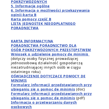
POKRZYWDZONYCH
5. Informacje ogólne
6. Informacja o możliwości przekazywania
opinii-karta B
Karta pomocy część B
LISTA JEDNOSTEK NIEODPŁATNEGO
PORADNICTWA
KARTA INFORMACYJNA
PORADNICTWA PORADNICTWO DLA
OSÓB POKRZYWDZONYCH PRZESTĘPSTWEM
Wniosek o udzielenie pomocy de minimis
(dotyczy osoby fizycznej prowadzącej
jednoosobową działalność gospodarczą
niezatrudniającej innych osób w ciągu
ostatniego roku)
OŚWIADCZENIE DOTYCZĄCE POMOCY DE
MINIMIS
Formularz informacji przedstawianych przy
ubieganiu się o pomoc de minimis
(doc)
Formularz informacji przedstawianych przy
ubieganiu się o pomoc de minimis
(pdf)
Informacja o przetwarzaniu danych
osobowych