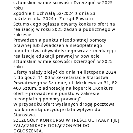
sztumskim w miejscowości Dzierzgoń w 2025
roku
Zgodnie z Uchwałą 52/2024 z dnia 23
października 2024 r. Zarząd Powiatu
Sztumskiego ogłasza otwarty konkurs ofert na
realizację w roku 2025 zadania publicznego w
zakresie:
Prowadzenia punktu nieodpłatnej pomocy
prawnej lub świadczenia nieodpłatnego
poradnictwa obywatelskiego wraz z mediacją i
realizacją edukacji prawnej w powiecie
sztumskim w miejscowości Dzierzgoń w 2025
roku
Oferty należy złożyć do dnia 14 listopada 2024
r. do godz. 11:00 w Sekretariacie Starostwa
Powiatowego w Sztumie, ul. Mickiewicza 31, 82-
400 Sztum, z adnotacją na kopercie „Konkurs
ofert – prowadzenie punktu w zakresie
nieodpłatnej pomocy prawnej”.
W przypadku ofert wysłanych drogą pocztową
lub kurierską decyduje data wpływu do
Starostwa.
SZCZEGÓŁY KONKURSU W TREŚCI UCHWAŁY I JEJ
ZAŁĄCZNIKACH DOŁĄCZONYCH DO
OGŁOSZENIA.