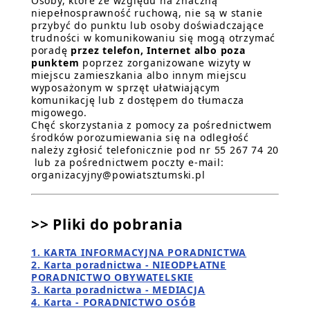
Osoby, które ze względu na znaczną
niepełnosprawność ruchową, nie są w stanie
przybyć do punktu lub osoby doświadczające
trudności w komunikowaniu się mogą otrzymać
poradę
przez telefon, Internet albo poza
punktem
poprzez zorganizowane wizyty w
miejscu zamieszkania albo innym miejscu
wyposażonym w sprzęt ułatwiającym
komunikację lub z dostępem do tłumacza
migowego.
Chęć skorzystania z pomocy za pośrednictwem
środków porozumiewania się na odległość
należy zgłosić telefonicznie pod nr 55 267 74 20
lub za pośrednictwem poczty e-mail:
organizacyjny@powiatsztumski.pl
>> Pliki do pobrania
1. KARTA INFORMACYJNA PORADNICTWA
2. Karta poradnictwa - NIEODPŁATNE
PORADNICTWO OBYWATELSKIE
3. Karta poradnictwa - MEDIACJA
4. Karta - PORADNICTWO OSÓB