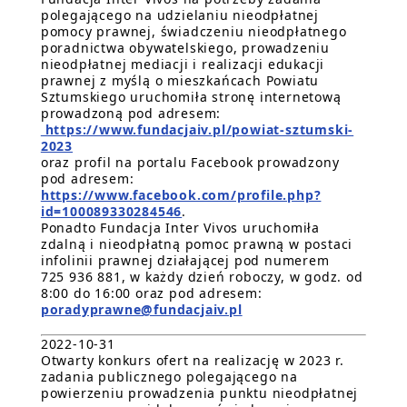
polegającego na udzielaniu nieodpłatnej
pomocy prawnej, świadczeniu nieodpłatnego
poradnictwa obywatelskiego, prowadzeniu
nieodpłatnej mediacji i realizacji edukacji
prawnej z myślą o mieszkańcach Powiatu
Sztumskiego uruchomiła stronę internetową
prowadzoną pod adresem:
https://www.fundacjaiv.pl/powiat-sztumski-
2023
oraz profil na portalu Facebook prowadzony
pod adresem:
https://www.facebook.com/profile.php?
id=100089330284546
.
Ponadto Fundacja Inter Vivos uruchomiła
zdalną i nieodpłatną pomoc prawną w postaci
infolinii prawnej działającej pod numerem
725 936 881, w każdy dzień roboczy, w godz. od
8:00 do 16:00 oraz pod adresem:
poradyprawne@fundacjaiv.pl
2022-10-31
Otwarty konkurs ofert na realizację w 2023 r.
zadania publicznego polegającego na
powierzeniu prowadzenia punktu nieodpłatnej