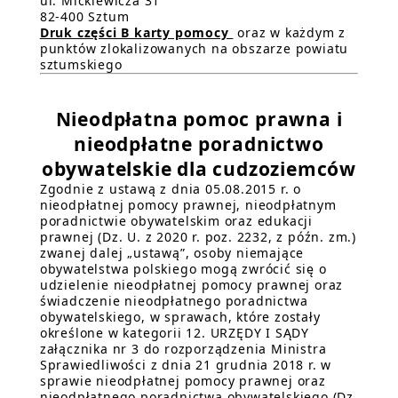
ul. Mickiewicza 31
82-400 Sztum
Druk części B karty pomocy
oraz w każdym z
punktów zlokalizowanych na obszarze powiatu
sztumskiego
Nieodpłatna pomoc prawna i
nieodpłatne poradnictwo
obywatelskie dla cudzoziemców
Zgodnie z ustawą z dnia 05.08.2015 r. o
nieodpłatnej pomocy prawnej, nieodpłatnym
poradnictwie obywatelskim oraz edukacji
prawnej (Dz. U. z 2020 r. poz. 2232, z późn. zm.)
zwanej dalej „ustawą”, osoby niemające
obywatelstwa polskiego mogą zwrócić się o
udzielenie nieodpłatnej pomocy prawnej oraz
świadczenie nieodpłatnego poradnictwa
obywatelskiego, w sprawach, które zostały
określone w kategorii 12. URZĘDY I SĄDY
załącznika nr 3 do rozporządzenia Ministra
Sprawiedliwości z dnia 21 grudnia 2018 r. w
sprawie nieodpłatnej pomocy prawnej oraz
nieodpłatnego poradnictwa obywatelskiego (Dz.