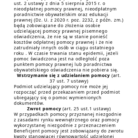
ust. 2 ustawy z dnia 5 sierpnia 2015 r. o
nieodpłatnej pomocy prawnej, nieodpłatnym
poradnictwie obywatelskim oraz edukacji
prawnej (Dz. U. z 2020 r. poz. 2232, z późn. zm.)
będą zobowiązane do złożenia osobie
udzielającej pomocy prawnej pisemnego
oświadczenia, że nie są w stanie ponieść
kosztów odpłatnej pomocy prawnej i że nie
zatrudniały innych osób w ciągu ostatniego
roku . W czasie trwania stanu epidemii, jeżeli
pomoc świadczona jest na odległość poza
punktem pomocy prawnej lub poradnictwa
obywatelskiego oświadczenia nie pobiera się.
Wstrzymanie się z udzielaniem pomocy
(art.
37 ust. 7 ustawy)
Podmiot udzielający pomocy nie może jej
rozpocząć przed przekazaniem przed podmiot
ubiegający się o pomoc wymienionych
dokumentów.
Zwrot pomocy
(art. 25 ust.1 ustawy)
W przypadkach pomocy przyznanej niezgodnie
z zasadami rynku wewnętrznego oraz pomocy
wykorzystanej niezgodnie z przeznaczeniem
Beneficjent pomocy jest zobowiązany do zwrotu
kwoty stanowiącej równowartość udzielonej