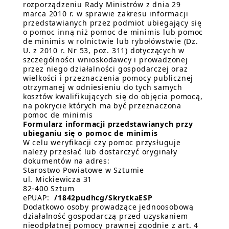
rozporządzeniu Rady Ministrów z dnia 29
marca 2010 r. w sprawie zakresu informacji
przedstawianych przez podmiot ubiegający się
o pomoc inną niż pomoc de minimis lub pomoc
de minimis w rolnictwie lub rybołówstwie (Dz.
U. z 2010 r. Nr 53, poz. 311) dotyczących w
szczególności wnioskodawcy i prowadzonej
przez niego działalności gospodarczej oraz
wielkości i przeznaczenia pomocy publicznej
otrzymanej w odniesieniu do tych samych
kosztów kwalifikujących się do objęcia pomocą,
na pokrycie których ma być przeznaczona
pomoc de minimis
Formularz informacji przedstawianych przy
ubieganiu się o pomoc de minimis
W celu weryfikacji czy pomoc przysługuje
należy przesłać lub dostarczyć oryginały
dokumentów na adres:
Starostwo Powiatowe w Sztumie
ul. Mickiewicza 31
82-400 Sztum
ePUAP:
/1842pudhcg/SkrytkaESP
Dodatkowo osoby prowadzące jednoosobową
działalność gospodarczą przed uzyskaniem
nieodpłatnej pomocy prawnej zgodnie z art. 4