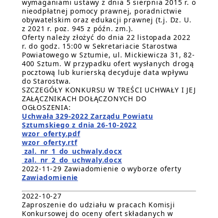
wymaganiami ustawy z dnia 5 sierpnia 2015 r. o
nieodpłatnej pomocy prawnej, poradnictwie
obywatelskim oraz edukacji prawnej (t.j. Dz. U.
z 2021 r. poz. 945 z późn. zm.).
Oferty należy złożyć do dnia 22 listopada 2022
r. do godz. 15:00 w Sekretariacie Starostwa
Powiatowego w Sztumie, ul. Mickiewicza 31, 82-
400 Sztum. W przypadku ofert wysłanych drogą
pocztową lub kurierską decyduje data wpływu
do Starostwa.
SZCZEGÓŁY KONKURSU W TREŚCI UCHWAŁY I JEJ
ZAŁĄCZNIKACH DOŁĄCZONYCH DO
OGŁOSZENIA:
Uchwała 329-2022 Zarządu Powiatu
Sztumskiego z dnia 26-10-2022
wzor_oferty.pdf
wzor_oferty.rtf
zal._nr_1_do_uchwaly.docx
zal._nr_2_do_uchwaly.docx
2022-11-29 Zawiadomienie o wyborze oferty
Zawiadomienie
2022-10-27
Zaproszenie do udziału w pracach Komisji
Konkursowej do oceny ofert składanych w