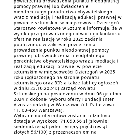
powierzenia prowadzenia punktu nieodpłatnej
pomocy prawnej lub świadczenie
nieodpłatnego poradnictwa obywatelskiego
wraz z mediacją i realizacją edukacji prawnej w
powiecie sztumskim w miejscowości Dzierzgoń
Starostwo Powiatowe w Sztumie informuje, że w
wyniku przeprowadzonego otwartego konkursu
ofert na realizację w roku 2025 zadania
publicznego w zakresie powierzenia
prowadzenia punktu nieodpłatnej pomocy
prawnej lub świadczenia nieodpłatnego
poradnictwa obywatelskiego wraz z mediacją i
realizacją edukacji prawnej w powiecie
sztumskim w miejscowości Dzierzgoń w 2025
roku (ogłoszonego na stronie powiatu
sztumskiego oraz BIP, a także tablicy ogłoszeń
w dniu 23.10.2024r.) Zarząd Powiatu
Sztumskiego na posiedzeniu w dniu 06 grudnia
2024 r. dokonał wyboru oferty Fundacji Inter
Vivos z siedzibą w Warszawie (ul. Ratuszowa
11, 03-450 Warszawa).
Wybranemu oferentowi zostanie udzielona
dotacja w wysokości 71.050,56 zł (słownie:
siedemdziesiąt jeden tysięcy pięćdziesiąt
złotych 56/100) z przeznaczeniem na