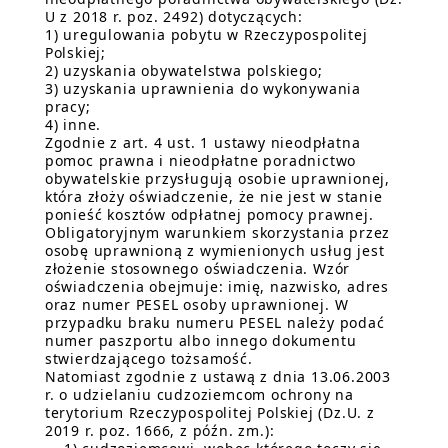
U z 2018 r. poz. 2492) dotyczących:
1) uregulowania pobytu w Rzeczypospolitej
Polskiej;
2) uzyskania obywatelstwa polskiego;
3) uzyskania uprawnienia do wykonywania
pracy;
4) inne.
Zgodnie z art. 4 ust. 1 ustawy nieodpłatna
pomoc prawna i nieodpłatne poradnictwo
obywatelskie przysługują osobie uprawnionej,
która złoży oświadczenie, że nie jest w stanie
ponieść kosztów odpłatnej pomocy prawnej.
Obligatoryjnym warunkiem skorzystania przez
osobę uprawnioną z wymienionych usług jest
złożenie stosownego oświadczenia. Wzór
oświadczenia obejmuje: imię, nazwisko, adres
oraz numer PESEL osoby uprawnionej. W
przypadku braku numeru PESEL należy podać
numer paszportu albo innego dokumentu
stwierdzającego tożsamość.
Natomiast zgodnie z ustawą z dnia 13.06.2003
r. o udzielaniu cudzoziemcom ochrony na
terytorium Rzeczypospolitej Polskiej (Dz.U. z
2019 r. poz. 1666, z późn. zm.):