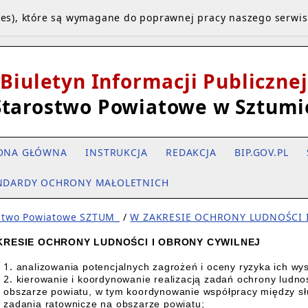
kies), które są wymagane do poprawnej pracy naszego serwi
Biuletyn Informacji Publicznej
Starostwo Powiatowe w Sztumi
ONA GŁÓWNA
INSTRUKCJA
REDAKCJA
BIP.GOV.PL
NDARDY OCHRONY MAŁOLETNICH
stwo Powiatowe SZTUM_
/
W ZAKRESIE OCHRONY LUDNOŚCI 
KRESIE OCHRONY LUDNOŚCI I OBRONY CYWILNEJ
analizowania potencjalnych zagrożeń i oceny ryzyka ich wys
kierowanie i koordynowanie realizacją zadań ochrony ludnoś
obszarze powiatu, w tym koordynowanie współpracy między sł
zadania ratownicze na obszarze powiatu;