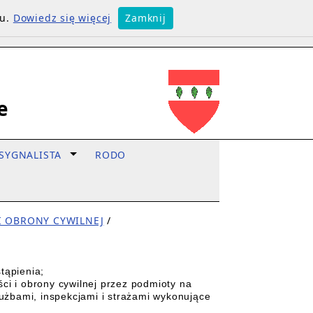
su.
Dowiedz się więcej
Zamknij
e
SYGNALISTA
RODO
I OBRONY CYWILNEJ
/
tąpienia;
ci i obrony cywilnej przez podmioty na
użbami, inspekcjami i strażami wykonujące