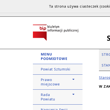
Ta strona używa ciasteczek (coo
MENU
STR
PODMIOTOWE
STA
Powiat Sztumski
Staro
Prawo
miejscowe
W ZA
Rada
Powiatu
Nagrania Sesji