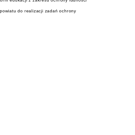
form edukacji z zakresu ochrony ludności
powiatu do realizacji zadań ochrony