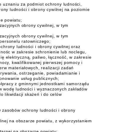
o uznaniu za podmiot ochrony ludności,
rony ludności i obrony cywilnej na poziomie
e powiatu;
acyjnych obrony cywilnej, w tym
acyjnych obrony cywilnej, w tym
personelu ratowniczego;
chrony ludności i obrony cywilnej oraz
ólnośc
w zakresie schronienie lub noclegu,
ę elektryczną, paliwo, łączność, w zakresie
mocy, kwalifikowanej pierwszej pomocy i
erw materiałowych, realizacji zadań
rywania, ostrzeganie, powiadamianie i
onowanie usług publicznych;
łpracy z gminnymi jednostkami samorządu
w wodę ludności i wyznaczonych zakładów
 likwidacji skażeń i do celów
 zasobów ochrony ludności i obrony
lnej na obszarze powiatu, z wykorzystaniem
arnej na obszarze powiatu;