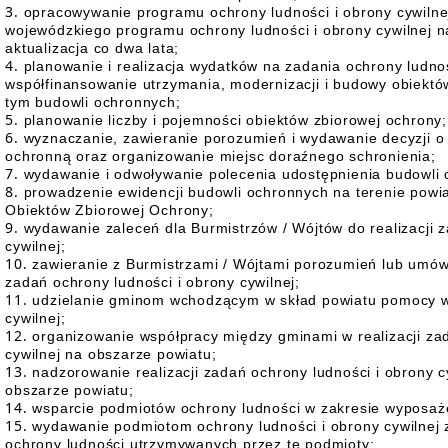
opracowywanie programu ochrony ludności i obrony cywilne
wojewódzkiego programu ochrony ludności i obrony cywilnej n
aktualizacja co dwa lata;
planowanie i realizacja wydatków na zadania ochrony ludnoś
współfinansowanie utrzymania, modernizacji i budowy obiektó
tym budowli ochronnych;
planowanie liczby i pojemności obiektów zbiorowej ochrony;
wyznaczanie, zawieranie porozumień i wydawanie decyzji 
ochronną oraz organizowanie miejsc doraźnego schronienia;
wydawanie i odwoływanie polecenia udostępnienia budowli 
prowadzenie ewidencji budowli ochronnych na terenie powia
Obiektów Zbiorowej Ochrony;
wydawanie zaleceń dla Burmistrzów / Wójtów do realizacji 
cywilnej;
zawieranie z Burmistrzami / Wójtami porozumień lub umów 
zadań ochrony ludności i obrony cywilnej;
udzielanie gminom wchodzącym w skład powiatu pomocy w r
cywilnej;
organizowanie współpracy między gminami w realizacji zad
cywilnej na obszarze powiatu;
nadzorowanie realizacji zadań ochrony ludności i obrony c
obszarze powiatu;
wsparcie podmiotów ochrony ludności w zakresie wyposażen
wydawanie podmiotom ochrony ludności i obrony cywilnej z
ochrony ludności utrzymywanych przez te podmioty;