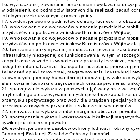
wyznaczanie, zawieranie porozumień i wydawanie decyzji 
w odniesieniu do podmiotów istotnych dla realizacji zadań och
lokalnym przekraczającym granice gminy;
ewidencjonowanie podmiotów ochrony ludności na obszarz
wnioskowanie do wojewodów o nadanie przydziałów mobiliz
przydziałów na podstawie wniosków Burmistrzów / Wójtów;
wnioskowania do wojewodów o nadanie przydziałów mobiliz
przydziałów na podstawie wniosków Burmistrzów / Wójtów dla 
tworzenie i utrzymywanie, na obszarze powiatu, zasobów o
infrastruktury niezbędnej do funkcjonowania, w tym w szczeg
zaopatrzenie w wodę i żywność oraz produkty lecznicze, energi
usług teleinformatycznych transportu, udzielania pierwszej po
świadczeń opieki zdrowotnej, magazynowania i dystrybucji rez
ratowniczych, pomocy humanitarnej i doraźnej, w zakresie wyk
alarmowanie ludności o zagrożeniach oraz zapewnienia funkcj
sporządzanie wykazu zapasowych ujęć wody oraz we wspó
terytorialnego opracowywanie innych sposobów zaopatrzenia 
przemysłu spożywczego oraz wody dla urządzeń specjalnych do
przeciwpożarowych w przypadku uszkodzenia wodociągów;
sporządzanie wykazu źródeł energii na obszarze powiatu;
sporządzanie wykazu i wskazywanie lokalizacji magazynów
cywilnej na obszarze powiatu;
ewidencjonowanie zasobów ochrony ludności i obrony cywi
Centralnej Ewidencji Zasobów Ochrony Ludności;
organizowanie i koordynowanie udzielania pomocy humanit