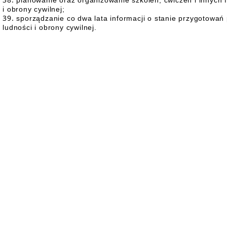
planowanie oraz organizowanie szkoleń, ćwiczeń i innych 
i obrony cywilnej;
sporządzanie co dwa lata informacji o stanie przygotowań 
ludności i obrony cywilnej.