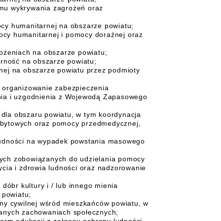
emu wykrywania zagrożeń oraz
cy humanitarnej na obszarze powiatu;
cy humanitarnej i pomocy doraźnej oraz
rożeniach na obszarze powiatu;
orność na obszarze powiatu;
nej na obszarze powiatu przez podmioty
m organizowanie zabezpieczenia
enia i uzgodnienia z Wojewodą Zapasowego
dla obszaru powiatu, w tym koordynacja
 bytowych oraz pomocy przedmedycznej,
 ludności na wypadek powstania masowego
;
zych zobowiązanych do udzielania pomocy
ia i zdrowia ludności oraz nadzorowanie
dóbr kultury i / lub innego mienia
 powiatu;
ony cywilnej wśród mieszkańców powiatu, w
danych zachowaniach społecznych;