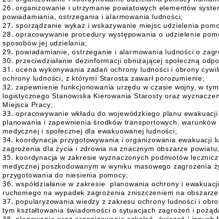
organizowanie i utrzymanie powiatowych elementów syst
powiadamiania, ostrzegania i alarmowania ludności;
sporządzanie wykaz i wskazywanie miejsc udzielenia pomo
opracowywanie procedury występowania o udzielenie pomo
sposobów jej udzielania;
powiadamianie, ostrzeganie i alarmowania ludności o zag
przeciwdziałanie dezinformacji obniżającej społeczną odp
ocena wykonywania zadań ochrony ludności i obrony cywil
ochrony ludności, z którymi Starosta zawarł porozumienie;
zapewnienie funkcjonowania urzędu w czasie wojny, w ty
logistycznego Stanowiska Kierowania Starosty oraz wyznacz
Miejsca Pracy;
opracowywanie wkładu do wojewódzkiego planu ewakuacji 
planowania i zapewnienia środków transportowych, warunków
medycznej i społecznej dla ewakuowanej ludności;
koordynacja przygotowywania i organizowania ewakuacji
zagrożenia dla życia i zdrowia na znacznym obszarze powiatu
koordynacja w zakresie wyznaczonych podmiotów lecznic
medycznej poszkodowanym w wyniku masowego zagrożenia życ
przygotowania do niesienia pomocy;
współdziałanie w zakresie planowania ochrony i ewakuacji 
ruchomego na wypadek zagrożenia zniszczeniem na obszarze
popularyzowania wiedzy z zakresu ochrony ludności i obr
tym kształtowania świadomości o sytuacjach zagrożeń i pożą