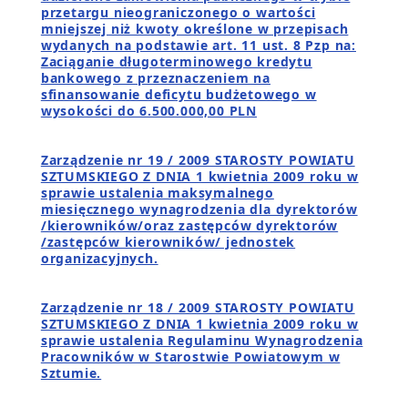
przetargu nieograniczonego o wartości
mniejszej niż kwoty określone w przepisach
wydanych na podstawie art. 11 ust. 8 Pzp na:
Zaciąganie długoterminowego kredytu
bankowego z przeznaczeniem na
sfinansowanie deficytu budżetowego w
wysokości do 6.500.000,00 PLN
Zarządzenie nr 19 / 2009 STAROSTY POWIATU
SZTUMSKIEGO Z DNIA 1 kwietnia 2009 roku w
sprawie ustalenia maksymalnego
miesięcznego wynagrodzenia dla dyrektorów
/kierowników/oraz zastępców dyrektorów
/zastępców kierowników/ jednostek
organizacyjnych.
Zarządzenie nr 18 / 2009 STAROSTY POWIATU
SZTUMSKIEGO Z DNIA 1 kwietnia 2009 roku w
sprawie ustalenia Regulaminu Wynagrodzenia
Pracowników w Starostwie Powiatowym w
Sztumie.