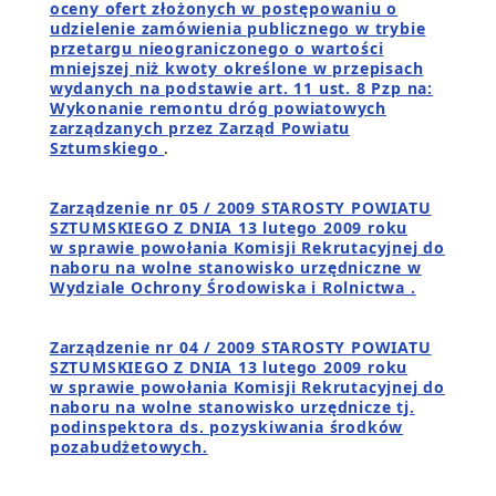
oceny ofert złożonych w postępowaniu o
udzielenie zamówienia publicznego w trybie
przetargu nieograniczonego o wartości
mniejszej niż kwoty określone w przepisach
wydanych na podstawie art. 11 ust. 8 Pzp na:
Wykonanie remontu dróg powiatowych
zarządzanych przez Zarząd Powiatu
Sztumskiego
.
Zarządzenie nr 05 / 2009 STAROSTY POWIATU
SZTUMSKIEGO Z DNIA 13 lutego 2009 roku
w sprawie powołania Komisji Rekrutacyjnej do
naboru na wolne stanowisko urzędniczne w
Wydziale Ochrony Środowiska i Rolnictwa .
Zarządzenie nr 04 / 2009 STAROSTY POWIATU
SZTUMSKIEGO Z DNIA 13 lutego 2009 roku
w sprawie powołania Komisji Rekrutacyjnej do
naboru na wolne stanowisko urzędnicze tj.
podinspektora ds. pozyskiwania środków
pozabudżetowych.