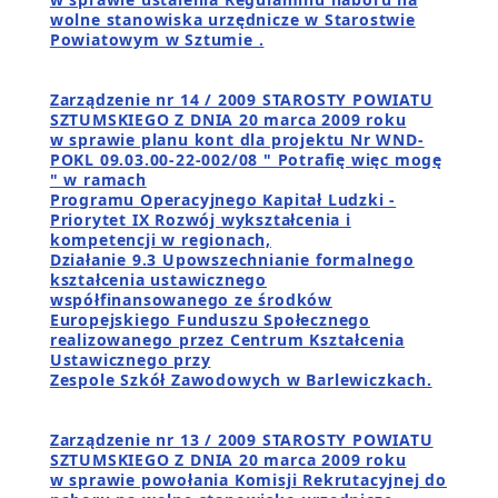
wolne stanowiska urzędnicze w Starostwie
Powiatowym w Sztumie .
Zarządzenie nr 14 / 2009 STAROSTY POWIATU
SZTUMSKIEGO Z DNIA 20 marca 2009 roku
w sprawie planu kont dla projektu Nr WND-
POKL 09.03.00-22-002/08 " Potrafię więc mogę
" w ramach
Programu Operacyjnego Kapitał Ludzki -
Priorytet IX Rozwój wykształcenia i
kompetencji w regionach,
Działanie 9.3 Upowszechnianie formalnego
kształcenia ustawicznego
współfinansowanego ze środków
Europejskiego Funduszu Społecznego
realizowanego przez Centrum Kształcenia
Ustawicznego przy
Zespole Szkół Zawodowych w Barlewiczkach.
Zarządzenie nr 13 / 2009 STAROSTY POWIATU
SZTUMSKIEGO Z DNIA 20 marca 2009 roku
w sprawie powołania Komisji Rekrutacyjnej do