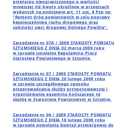
przetargu nieograniczonego o wartości
mniejszej niż kwoty określone w przepisach
wydanych na podstawie art. 11 ust. 8 Pzp na:
"Remont dróg powiatowych w celu poprawy
bezpieczeństwa ruchu drogowego oraz
spójności sieci drogowej Dolnego Powiśla".
Zarządzenie nr 07A / 2009 STAROSTY POWIATU
SZTUMSKIEGO Z DNIA 02 marca 2009 roku
w sprawie ustalenia Regulaminu Pracy
Starostwa Powiatowego w Sztumie.
Zarządzenie nr 07 / 2009 STAROSTY POWIATU
SZTUMSKIEGO Z DNIA 20 lutego 2009 roku
w sprawie szczegółowego sposobu
przeprowadzania służby przygotowawczej i
organizowania egzaminu kończącego tę
służbę w Starostwie Powiatowym w Sztumie.
Zarządzenie nr 06 / 2009 STAROSTY POWIATU
SZTUMSKIEGO Z DNIA 18 lutego 2009 roku
w sprawie powołania Komisji przetargowej do