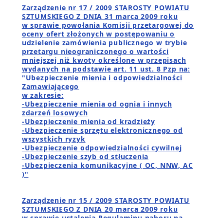
Zarządzenie nr 17 / 2009 STAROSTY POWIATU
SZTUMSKIEGO Z DNIA 31 marca 2009 roku
w sprawie powołania Komisji przetargowej do
oceny ofert złożonych w postępowaniu o
udzielenie zamówienia publicznego w trybie
przetargu nieograniczonego o wartości
mniejszej niż kwoty określone w przepisach
wydanych na podstawie art. 11 ust. 8 Pzp na:
"Ubezpieczenie mienia i odpowiedzialności
Zamawiającego
w zakresie:
-Ubezpieczenie mienia od ognia i innych
zdarzeń losowych
-Ubezpieczenie mienia od kradzieży
-Ubezpieczenie sprzętu elektronicznego od
wszystkich ryzyk
-Ubezpieczenie odpowiedzialności cywilnej
-Ubezpieczenie szyb od stłuczenia
-Ubezpieczenia komunikacyjne ( OC, NNW, AC
)"
Zarządzenie nr 15 / 2009 STAROSTY POWIATU
SZTUMSKIEGO Z DNIA 20 marca 2009 roku
w sprawie ustalenia Regulaminu naboru na