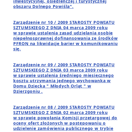
inwestycyjnej, osiedleńczej i turystycznej
obszaru Dolnego Powiśla".
Zarządzenie nr 10 / 2009 STAROSTY POWIATU
SZTUMSKIEGO Z DNIA 04 marca 2009 roku
w sprawie ustalenia zasad udzielania osobie
niepełnosprawnej dofinansowania ze środków
PFRON na likwidacje barier w komunikowaniu
się.
Zarządzenie nr 09 / 2009 STAROSTY POWIATU
SZTUMSKIEGO Z DNIA 03 marca 2009 roku
w sprawie ustalenia średniego miesięcznego
kosztu utrzymania jednego wychowanka w
Domu Dziecka " Młodych Orląt " w
Dzierzgoniu .
Zarządzenie nr 08 / 2009 STAROSTY POWIATU
SZTUMSKIEGO Z DNIA 02 marca 2009 roku
w sprawie powołania Komisji przetargowej do
oceny ofert złożonych w postępowaniu o
udzielenie zamówienia publicznego w trybie