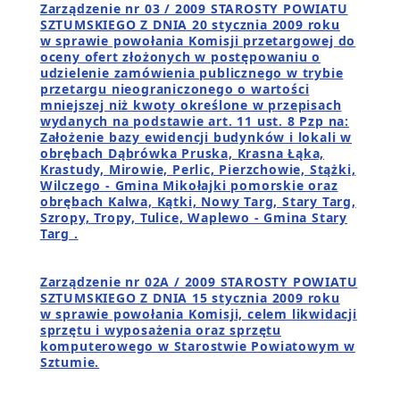
Zarządzenie nr 03 / 2009 STAROSTY POWIATU
SZTUMSKIEGO Z DNIA 20 stycznia 2009 roku
w sprawie powołania Komisji przetargowej do
oceny ofert złożonych w postępowaniu o
udzielenie zamówienia publicznego w trybie
przetargu nieograniczonego o wartości
mniejszej niż kwoty określone w przepisach
wydanych na podstawie art. 11 ust. 8 Pzp na:
Założenie bazy ewidencji budynków i lokali w
obrębach Dąbrówka Pruska, Krasna Łąka,
Krastudy, Mirowie, Perlic, Pierzchowie, Stążki,
Wilczego - Gmina Mikołajki pomorskie oraz
obrębach Kalwa, Kątki, Nowy Targ, Stary Targ,
Szropy, Tropy, Tulice, Waplewo - Gmina Stary
Targ .
Zarządzenie nr 02A / 2009 STAROSTY POWIATU
SZTUMSKIEGO Z DNIA 15 stycznia 2009 roku
w sprawie powołania Komisji, celem likwidacji
sprzętu i wyposażenia oraz sprzętu
komputerowego w Starostwie Powiatowym w
Sztumie.