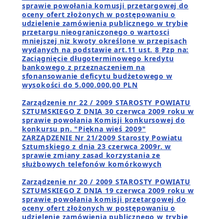
sprawie powołania komusji przetargowej do
oceny ofert złożonych w postępowaniu o
udzielenie zamówienia publicznego w trybie
przetargu nieograniczonego o wartosci
mniejszej niz kwoty określone w przepisach
wydanych na podstawie art.11 ust. 8 Pzp na:
Zaciągnięcie długoterminowego kredytu
bankowego z przeznaczeniem na
sfonansowanie deficytu budżetowego w
wysokości do 5.000.000,00 PLN
Zarządzenie nr 22 / 2009 STAROSTY POWIATU
SZTUMSKIEGO Z DNIA 30 czerwca 2009 roku w
sprawie powołania Komisji konkursowej do
konkursu pn. "Piękna wieś 2009"
ZARZĄDZENIE Nr 21/2009 Starosty Powiatu
Sztumskiego z dnia 23 czerwca 2009r. w
sprawie zmiany zasad korzystania ze
służbowych telefonów komórkowych
Zarządzenie nr 20 / 2009 STAROSTY POWIATU
SZTUMSKIEGO Z DNIA 19 czerwca 2009 roku w
sprawie powołania komisji przetargowej do
oceny ofert złożonych w postępowaniu o
udzielenie zamówienia publicznego w trybie