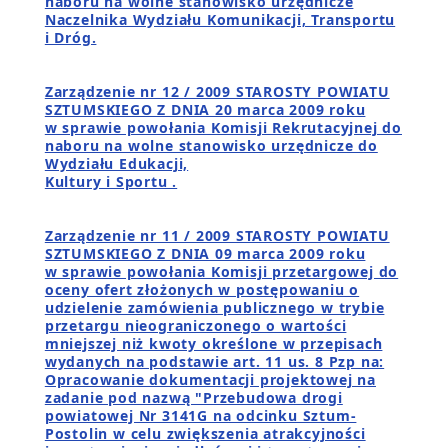
naboru na wolne stanowisko urzędnicze
Naczelnika Wydziału Komunikacji, Transportu
i Dróg.
Zarządzenie nr 12 / 2009 STAROSTY POWIATU
SZTUMSKIEGO Z DNIA 20 marca 2009 roku
w sprawie powołania Komisji Rekrutacyjnej do
naboru na wolne stanowisko urzędnicze do
Wydziału Edukacji,
Kultury i Sportu .
Zarządzenie nr 11 / 2009 STAROSTY POWIATU
SZTUMSKIEGO Z DNIA 09 marca 2009 roku
w sprawie powołania Komisji przetargowej do
oceny ofert złożonych w postępowaniu o
udzielenie zamówienia publicznego w trybie
przetargu nieograniczonego o wartości
mniejszej niż kwoty określone w przepisach
wydanych na podstawie art. 11 us. 8 Pzp na:
Opracowanie dokumentacji projektowej na
zadanie pod nazwą "Przebudowa drogi
powiatowej Nr 3141G na odcinku Sztum-
Postolin w celu zwiększenia atrakcyjności