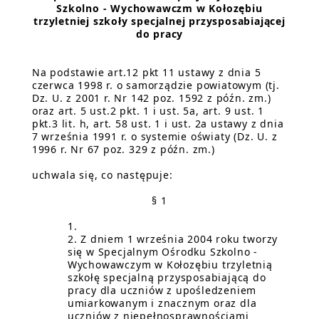
Szkolno - Wychowawczm w Kołozębiu
trzyletniej szkoły specjalnej przysposabiającej
do pracy
Na podstawie art.12 pkt 11 ustawy z dnia 5
czerwca 1998 r. o samorządzie powiatowym (tj.
Dz. U. z 2001 r. Nr 142 poz. 1592 z późn. zm.)
oraz art. 5 ust.2 pkt. 1 i ust. 5a, art. 9 ust. 1
pkt.3 lit. h, art. 58 ust. 1 i ust. 2a ustawy z dnia
7 września 1991 r. o systemie oświaty (Dz. U. z
1996 r. Nr 67 poz. 329 z późn. zm.)
uchwala się, co następuje:
§ 1
Z dniem 1 września 2004 roku tworzy
się w Specjalnym Ośrodku Szkolno -
Wychowawczym w Kołozębiu trzyletnią
szkołę specjalną przysposabiającą do
pracy dla uczniów z upośledzeniem
umiarkowanym i znacznym oraz dla
uczniów z niepełnosprawnościami