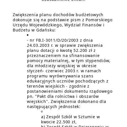
Zwiększenia planu dochodów budżetowych
dokonuje się na podstawie pism z Pomorskiego
Urzędu Wojewódzkiego, Wydział Finansów i
Budżetu w Gdańsku:
- nr FB.I-3011/D/20/2003 z dnia
24.03.2003 r. w sprawie zwiększenia
planu dotacji o kwotę 52.200 zł z
przeznaczeniem na sfinansowanie
pomocy materialnej, w tym stypendiów,
dla młodzieży wiejskiej w okresie
styczeń- czerwiec 2003 r. w ramach
programu wyrównywania szans
edukacyjnych uczniów pochodzących z
terenów wiejskich - zgodnie z
postanowieniami dokumentu rządowego
pn. "Pakt dla rolnictwa i obszarów
wiejskich". Zwiększenia dokonano dla
następujących jednostek:
a) Zespół Szkół w Sztumie w
kwocie 22.500 zł,
b) Zespół Szkół w Dzierzgoniu w