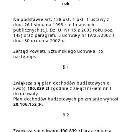
rok
Na podstawie art. 128 ust. 1 pkt. 1 ustawy z
dnia 26 listopada 1998 r. o finansach
publicznych (t.j. Dz. U. Nr 15 z 2003 roku poz.
148) oraz paragrafu 5 uchwały nr IV/25/2002 z
dnia 30 grudnia 2002 r.
Zarząd Powiatu Sztumskiego uchwała, co
następuje:
§ 1
Zwiększa się plan dochodów budżetowych o
kwotę
100.839 zł
zgodnie z załącznikiem nr 1
do uchwały.
Plan dochodów budżetowych po zmianie wynosi
20.106.152 zł
.
§ 2
Zwiększa się o kwotę
100.839 zł
oraz zmienia