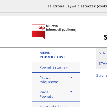
Ta strona używa ciasteczek (coo
MENU
STR
PODMIOTOWE
STA
Powiat Sztumski
Stron
Prawo
miejscowe
Rada
Powiatu
Nagrania Sesji